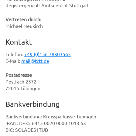
Registergericht: Amtsgericht Stuttgart
Vertreten durch:
Michael Neukirch
Kontakt
Telefon:
+49 (0)156 78303565
E-Mail:
m
a
i
l@
tc
tt
.d
e
Postadresse
Postfach 2572
72015 Tübingen
Bankverbindung
Bankverbindung: Kreissparkasse Tübingen
IBAN: DE35 6415 0020 0000 1013 63
BIC: SOLADES1TUB